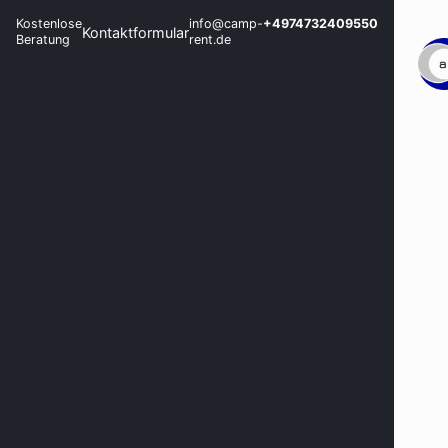
Kostenlose
info@camp-
+4974732409550
Kontaktformular
Beratung
rent.de