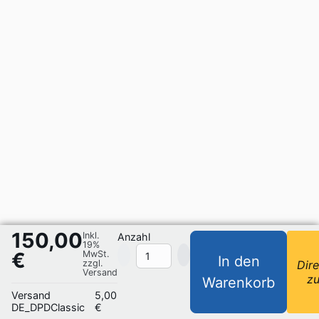
150,00
Inkl.
Anzahl
19%
€
MwSt.
In den
zzgl.
Dire
Versand
z
Warenkorb
Versand
5,00
DE_DPDClassic
€