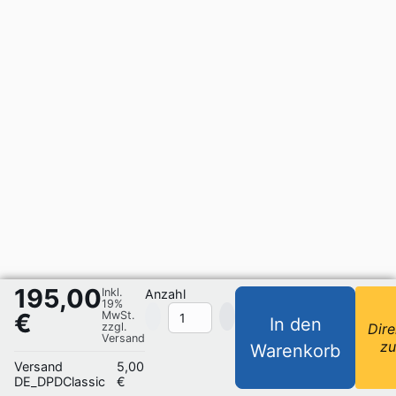
195,00
Inkl.
Anzahl
19%
€
MwSt.
In den
zzgl.
Dire
Versand
z
Warenkorb
Versand
5,00
DE_DPDClassic
€