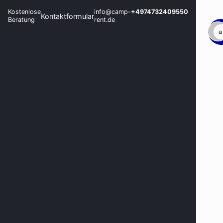
Kostenlose
info@camp-
+4974732409550
Kontaktformular
Beratung
rent.de