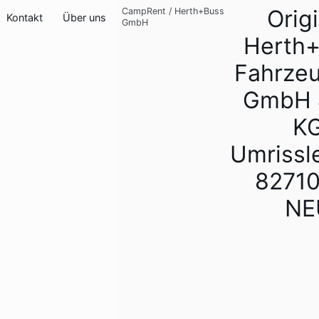
Origi
CampRent
/
Herth+Buss
Kontakt
Über uns
GmbH
Herth
Fahrzeu
GmbH 
K
Umrissl
8271
NE