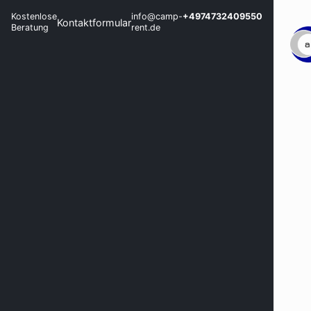
Kostenlose
info@camp-
+4974732409550
Kontaktformular
Beratung
rent.de