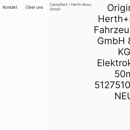
Origi
CampRent
/
Herth+Buss
Kontakt
Über uns
GmbH
Herth+
Fahrzeu
GmbH &
K
Elektro
50
512751
NE