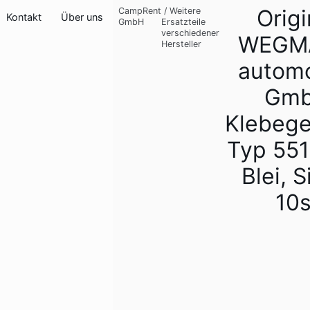
Origi
CampRent
/
Weitere
Kontakt
Über uns
GmbH
Ersatzteile
verschiedener
WEGM
Hersteller
automo
Gm
Klebege
Typ 551
Blei, S
10s