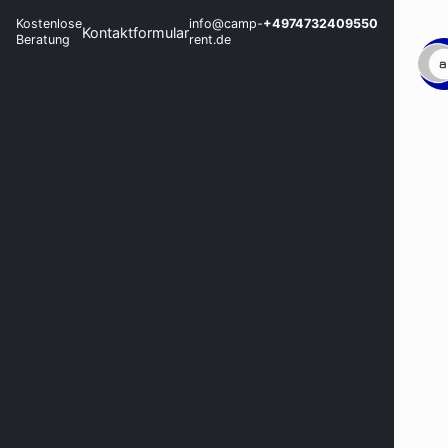
Kostenlose
info@camp-
+4974732409550
Kontaktformular
Beratung
rent.de