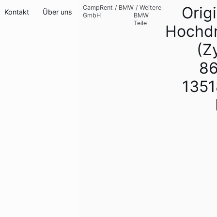
Orig
CampRent
/
BMW
/
Weitere
Kontakt
Über uns
GmbH
BMW
Teile
Hochd
(Z
8
135