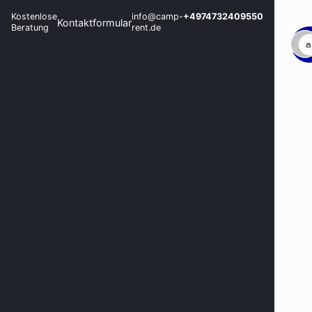
Kostenlose
info@camp-
+4974732409550
Kontaktformular
Beratung
rent.de