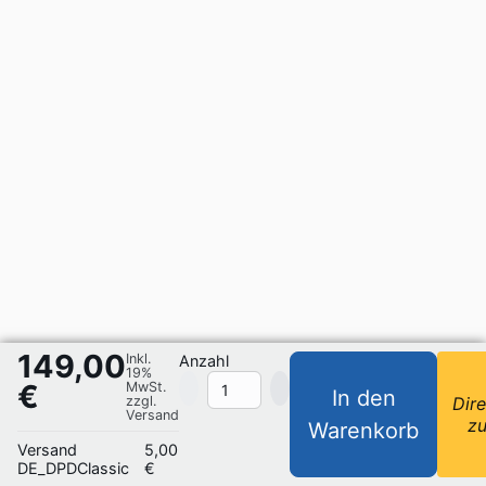
149,00
Inkl.
Anzahl
19%
€
MwSt.
In den
zzgl.
Dire
Versand
z
Warenkorb
Versand
5,00
DE_DPDClassic
€