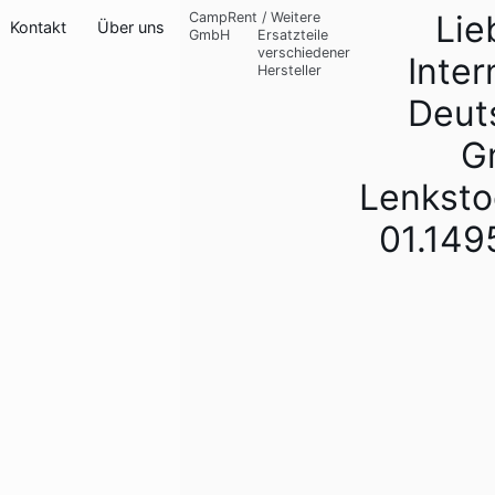
Lie
CampRent
/
Weitere
Kontakt
Über uns
GmbH
Ersatzteile
verschiedener
Inter
Hersteller
Deut
G
Lenksto
01.149