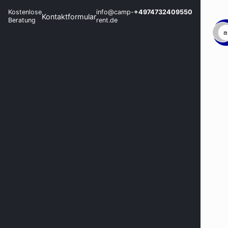
Kostenlose
info@camp-
+4974732409550
Kontaktformular
Beratung
rent.de