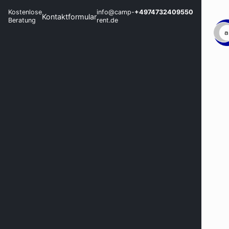
Kostenlose
info@camp-
+4974732409550
Kontaktformular
Beratung
rent.de