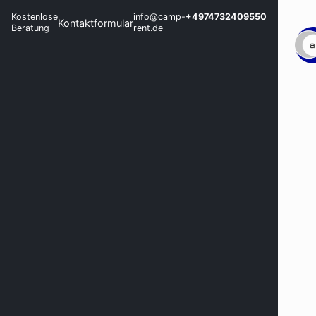
Kostenlose
info@camp-
+4974732409550
Kontaktformular
Beratung
rent.de