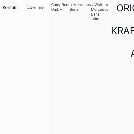
ORI
CampRent
/
Mercedes
/
Weitere
Kontakt
Über uns
GmbH
Benz
Mercedes
Benz
Teile
KRA