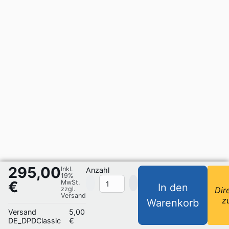
295,00
Inkl.
Anzahl
19%
€
MwSt.
In den
zzgl.
Dir
Versand
z
Warenkorb
Versand
5,00
DE_DPDClassic
€