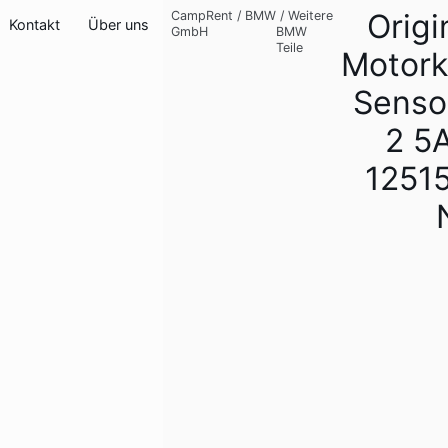
Orig
CampRent
/
BMW
/
Weitere
Kontakt
Über uns
GmbH
BMW
Teile
Motor
Senso
2 5
1251