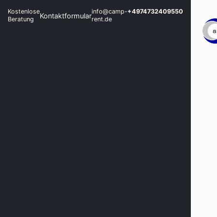
Kostenlose
info@camp-
+4974732409550
Kontaktformular
Beratung
rent.de