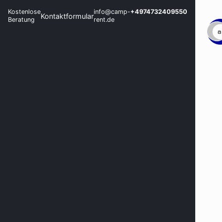
Kostenlose
info@camp-
+4974732409550
Kontaktformular
Beratung
rent.de