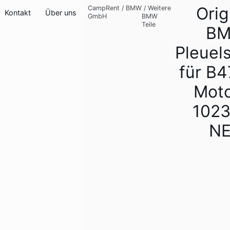
Orig
CampRent
/
BMW
/
Weitere
Kontakt
Über uns
GmbH
BMW
Teile
B
Pleuel
für B
Mot
102
N