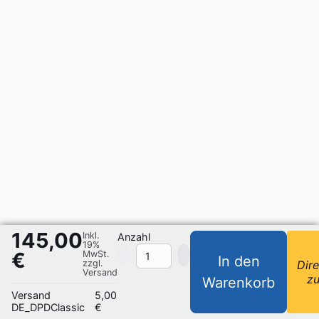
145,00
Inkl.
Anzahl
19%
€
MwSt.
In den
zzgl.
Dire
Versand
z
Warenkorb
Versand
5,00
DE_DPDClassic
€