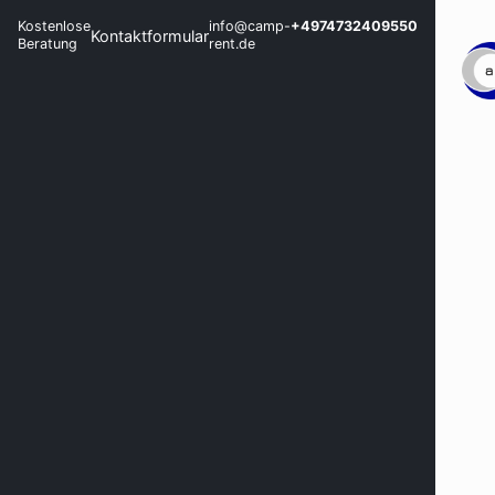
Kostenlose
info@camp-
+4974732409550
Kontaktformular
Beratung
rent.de