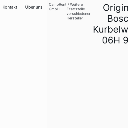
Origi
CampRent
/
Weitere
Kontakt
Über uns
GmbH
Ersatzteile
verschiedener
Bos
Hersteller
Kurbelw
06H 9