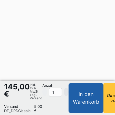
145,00
Inkl.
Anzahl
19%
€
MwSt.
In den
zzgl.
Dire
Versand
z
Warenkorb
Versand
5,00
DE_DPDClassic
€