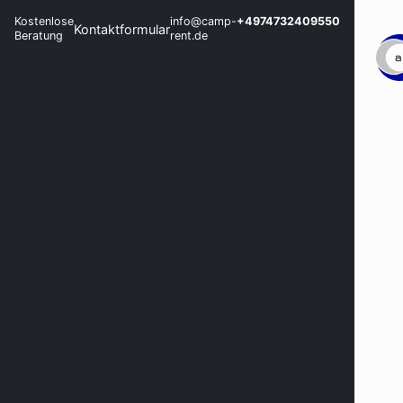
Kostenlose
info@camp-
+4974732409550
Kontaktformular
Beratung
rent.de