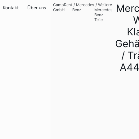
Mer
CampRent
/
Mercedes
/
Weitere
Kontakt
Über uns
GmbH
Benz
Mercedes
Benz
W
Teile
Kl
Gehä
/ T
A44