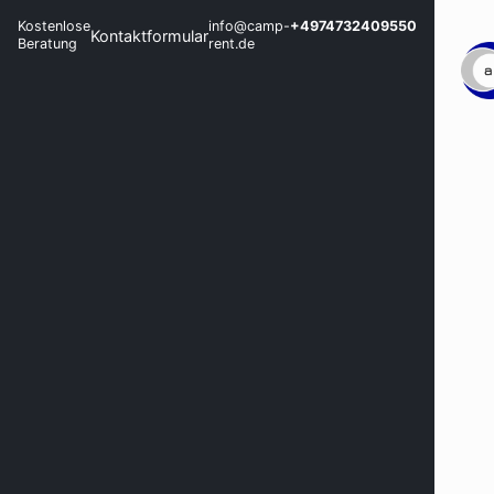
Kostenlose
info@camp-
+4974732409550
Kontaktformular
Beratung
rent.de