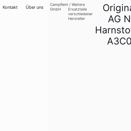
Origin
CampRent
/
Weitere
Kontakt
Über uns
GmbH
Ersatzteile
verschiedener
AG N
Hersteller
Harnsto
A3C0