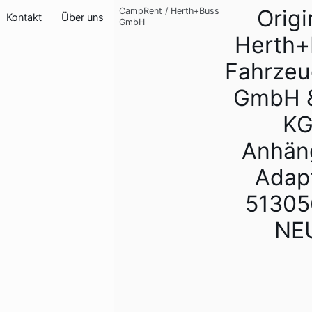
Origi
CampRent
/
Herth+Buss
Kontakt
Über uns
GmbH
Herth+
Fahrzeu
GmbH &
K
Anhän
Adap
51305
NE