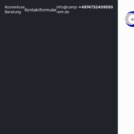
Kostenlose
info@camp-
+4974732409550
Kontaktformular
Beratung
rent.de