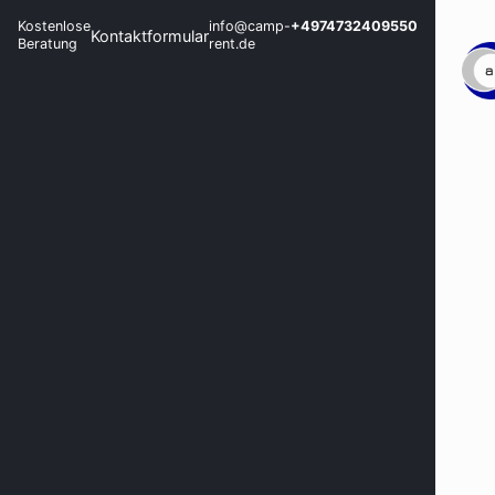
Kostenlose
info@camp-
+4974732409550
Kontaktformular
Beratung
rent.de