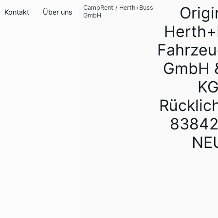
Origi
CampRent
/
Herth+Buss
Kontakt
Über uns
GmbH
Herth+
Fahrzeu
GmbH &
K
Rücklic
83842
NE