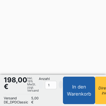
198,00
Inkl.
Anzahl
19%
€
MwSt.
In den
zzgl.
Dire
Versand
z
Warenkorb
Versand
5,00
DE_DPDClassic
€