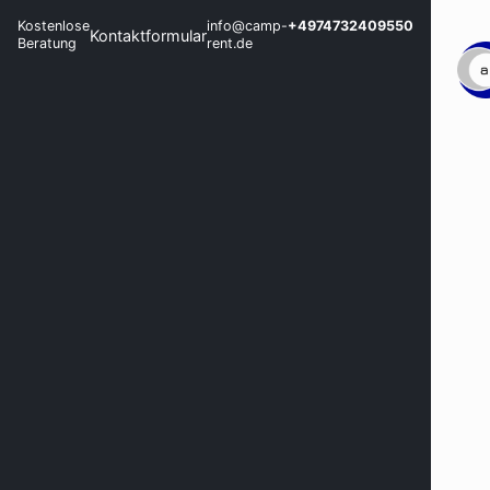
Kostenlose
info@camp-
+4974732409550
Kontaktformular
Beratung
rent.de