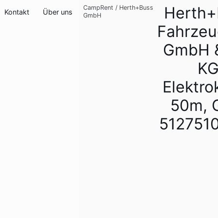
Herth+
CampRent
/
Herth+Buss
Kontakt
Über uns
GmbH
Fahrzeu
GmbH &
K
Elektro
50m, 
512751