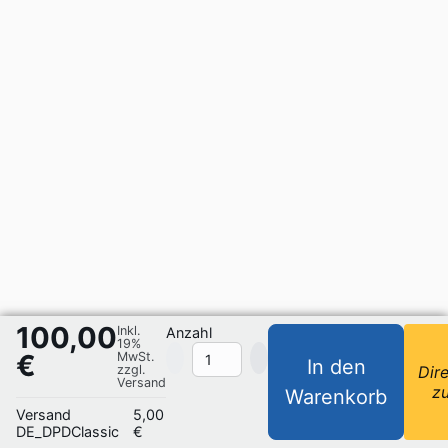
100,00
Inkl.
Anzahl
19%
€
MwSt.
In den
zzgl.
Dir
Versand
z
Warenkorb
Versand
5,00
DE_DPDClassic
€