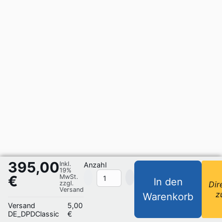
395,00
Inkl.
Anzahl
19%
€
MwSt.
In den
zzgl.
Dir
Versand
z
Warenkorb
Versand
5,00
DE_DPDClassic
€