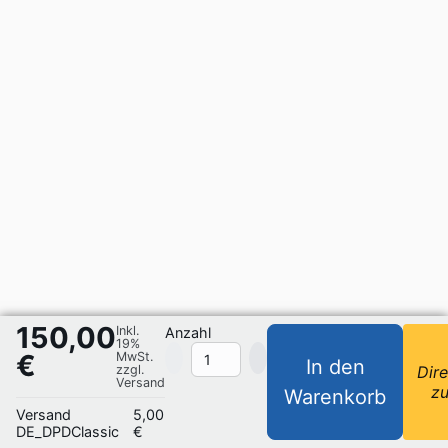
150,00
Inkl.
Anzahl
19%
€
MwSt.
In den
zzgl.
Dire
Versand
z
Warenkorb
Versand
5,00
DE_DPDClassic
€